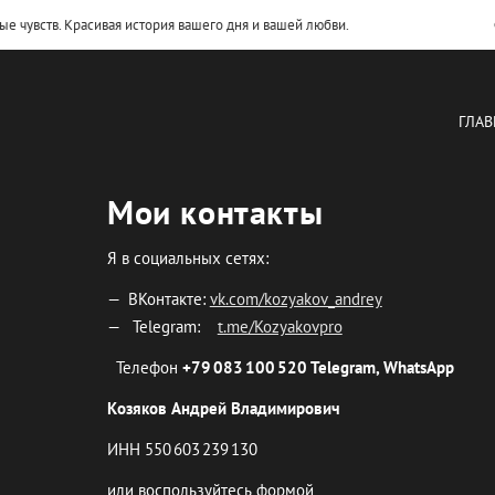
увств. Красивая история вашего дня и вашей любви.
Фот
ГЛАВ
Мои контакты
Я в социальных сетях:
ВКонтакте:
vk.com/kozyakov_andrey
Telegram:
t.me/Kozyakovpro
Телефон
+79 083 100 520
Telegram,
WhatsApp
Козяков Андрей Владимирович
ИНН 550 603 239 130
или воспользуйтесь формой